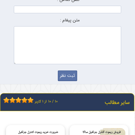
متن پیغام :
سایر مطالب
10
/
10
از
1
کاربر