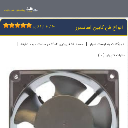
اخبار
فن تهویه
انواع فن کابین آسانسور
انواع فن کابین آسانسور
10
/
10
از
1
کاربر
|
|
« بازگشت به لیست اخبار
جمعه 15 فروردين 1404 در ساعت 0 و 0 دقیقه
نظرات کاربران ( 0 )