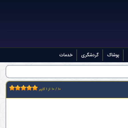
پوشاک
گردشگری
خدمات
10
/
10
از
1
کاربر