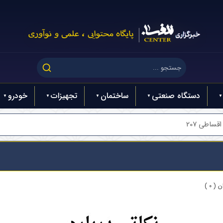
دستگاه صنعتی
ساختمان
تجهیزات
خودرو
ساطی 207
( 0 )