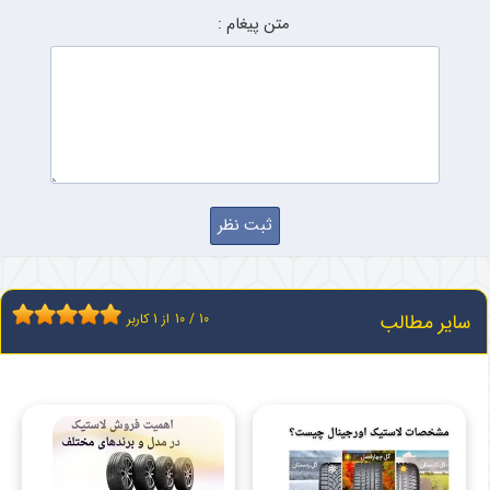
متن پیغام :
سایر مطالب
10
/
10
از
1
کاربر