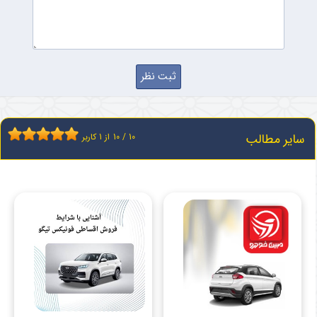
سایر مطالب
10
/
10
از
1
کاربر