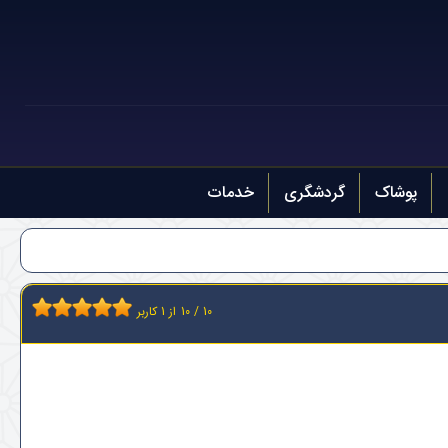
پوشاک
گردشگری
خدمات
10
/
10
از
1
کاربر