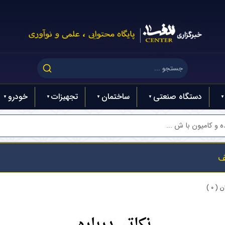
دستگاه صنعتی
ساختمان
تجهیزات
خودرو
و کامیون با ش ...
ف
( 0 )