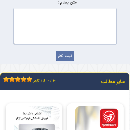
متن پیغام :
سایر مطالب
10
/
10
از
1
کاربر