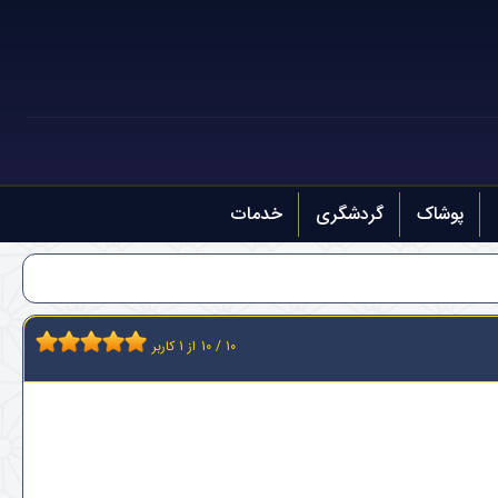
پوشاک
گردشگری
خدمات
10
/
10
از
1
کاربر