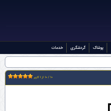
پوشاک
گردشگری
خدمات
10
/
10
از
1
کاربر