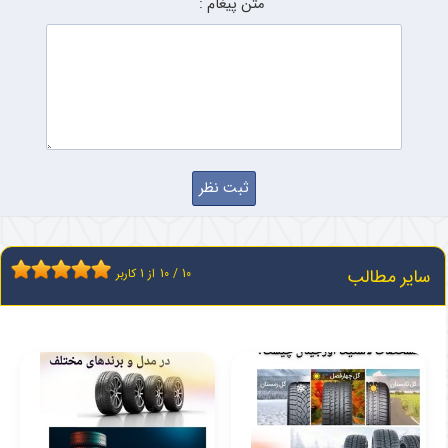
متن پیغام :
سایر مطالب
10
/
10
از
1
کاربر