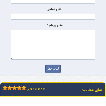
تلفن تماس :
متن پیغام :
سایر مطالب
10
/
10
از
1
کاربر