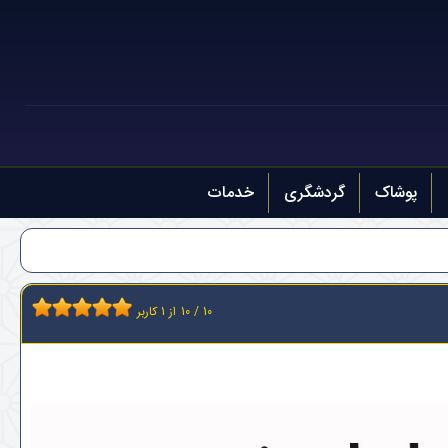
پوشاک
گردشگری
خدمات
10
/
10
از
1
کاربر