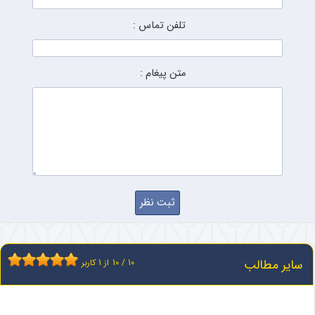
تلفن تماس :
متن پیغام :
سایر مطالب
10
/
10
از
1
کاربر