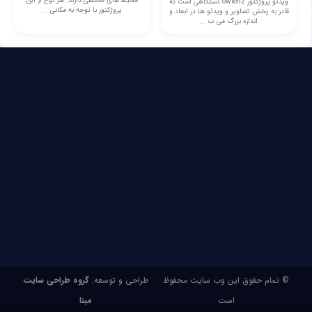
محیط های مختلفی دارند. هر نوع از این
ویدئو پروژکتور owlenz دستگاهی است که
پروژکتور با توجه به مکانی ...
قادر به پخش تصاویر و ویدئو ها در ابعاد و
اندازه بزرگ می‌ ب ...
© تمام حقوق این وب سایت محفوظ
طراحی و توسعه:
گروه طراحی سایت
است
مبنا