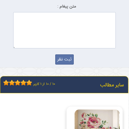
متن پیغام :
سایر مطالب
10
/
10
از
1
کاربر