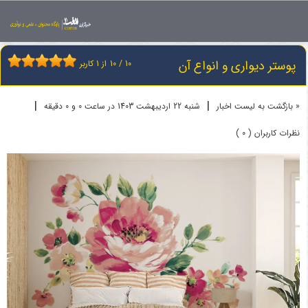
اخبار
پوستر دیواری
پوستر دیواری و انواع آن
پوستر دیواری و انواع آن
10
/
10
از
1
کاربر
|
|
« بازگشت به لیست اخبار
شنبه 22 ارديبهشت 1403 در ساعت 0 و 0 دقیقه
نظرات کاربران ( 0 )