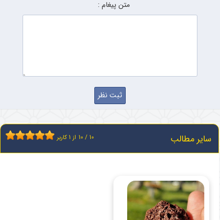
متن پیغام :
سایر مطالب
10
/
10
از
1
کاربر