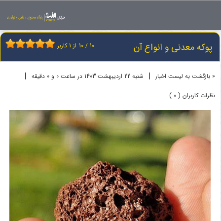
اخبار
پوکه معدنی
پوکه معدنی و انواع آن
پوکه معدنی و انواع آن
10
/
10
از
1
کاربر
|
|
« بازگشت به لیست اخبار
شنبه 22 ارديبهشت 1403 در ساعت 0 و 0 دقیقه
نظرات کاربران ( 0 )