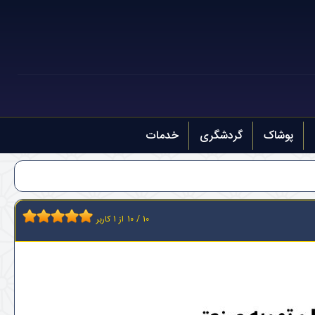
پوشاک
گردشگری
خدمات
10
/
10
از
1
کاربر