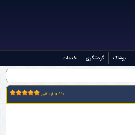
پوشاک
گردشگری
خدمات
10
/
10
از
1
کاربر